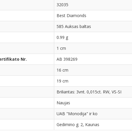
32035
Best Diamonds
585 Auksas baltas
0.99 g
1 cm
tifikato Nr.
AB 398269
16 cm
19 cm
Briliantas: 3vnt. 0,015ct. RW, VS-SI
Naujas
UAB "Monodija" ir ko
Gedimino g. 2, Kaunas