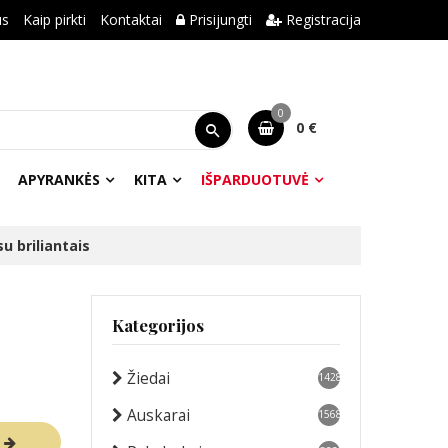
us
Kaip pirkti
Kontaktai
Prisijungti
Registracija
0
0 €
APYRANKĖS
KITA
IŠPARDUOTUVĖ
u briliantais
Kategorijos
Žiedai
1428
Auskarai
1568
R