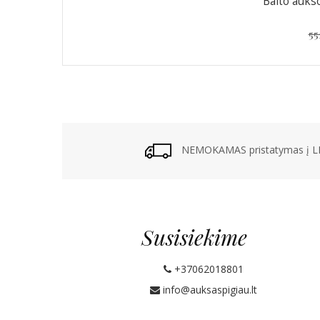
Balto aukso
55
NEMOKAMAS pristatymas į LP
Susisiekime
+37062018801
info@auksaspigiau.lt