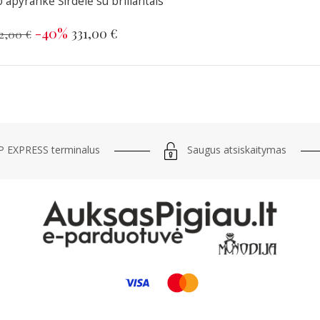
 apyrankė Širdelė su briliantais
-40%
331,00 €
2,00 €
Saugus atsiskaitymas
 EXPRESS terminalus