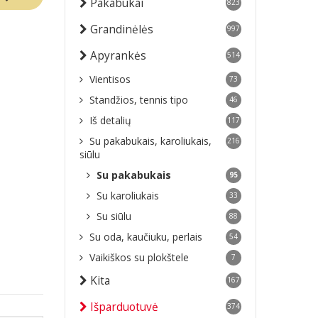
Pakabukai
823
Grandinėlės
997
Apyrankės
514
Vientisos
73
Standžios, tennis tipo
46
Iš detalių
117
Su pakabukais, karoliukais,
216
siūlu
Su pakabukais
95
Su karoliukais
33
Su siūlu
88
Su oda, kaučiuku, perlais
54
Vaikiškos su plokštele
7
Kita
167
Išparduotuvė
374