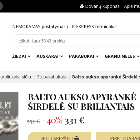
Dovanų kuponas
Apie m
NEMOKAMAS pristatymas į LP EXPRESS terminalus
ŽIEDAI
AUSKARAI
PAKABUKAI
GRANDINĖLĖS
roliukais, siūlu
Su pakabukais
Balto aukso apyrankė Širdelė s
BALTO AUKSO APYRANKĖ
ŠIRDELĖ SU BRILIANTAIS
-40%
331 €
552 €
DĖTI Į KREPŠELĮ
PIRKTI DABA