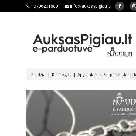
+37062018801
info@auksaspigiau.lt
Pradžia
Katalogas
Apyrankės
Su pakabukais, ka