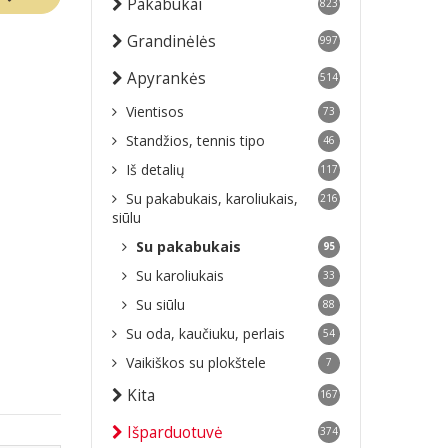
Pakabukai
823
Grandinėlės
997
Apyrankės
514
Vientisos
73
Standžios, tennis tipo
46
Iš detalių
117
Su pakabukais, karoliukais,
216
siūlu
Su pakabukais
95
Su karoliukais
33
Su siūlu
88
Su oda, kaučiuku, perlais
54
Vaikiškos su plokštele
7
Kita
167
Išparduotuvė
374