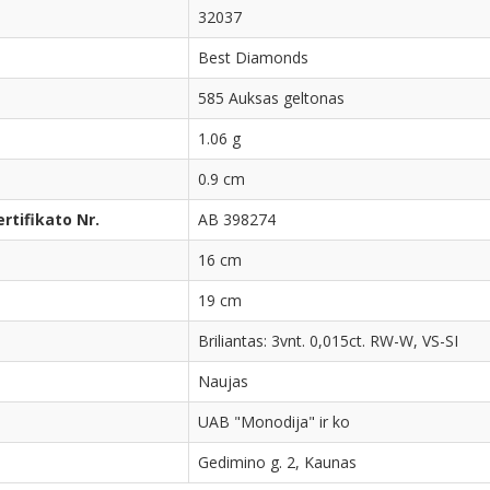
32037
Best Diamonds
585 Auksas geltonas
1.06 g
0.9 cm
tifikato Nr.
AB 398274
16 cm
19 cm
Briliantas: 3vnt. 0,015ct. RW-W, VS-SI
Naujas
UAB "Monodija" ir ko
Gedimino g. 2, Kaunas