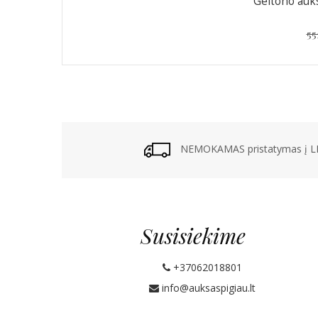
Geltono auks
55
NEMOKAMAS pristatymas į LP
Susisiekime
+37062018801
info@auksaspigiau.lt