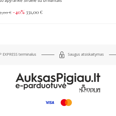
o apyrankė Širdelė su briliantais
-40%
331,00 €
2,00 €
Saugus atsiskaitymas
 EXPRESS terminalus