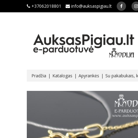
+37062018801
info@auksaspigiau.lt
Pradžia
Katalogas
Apyrankės
Su pakabukais, ka