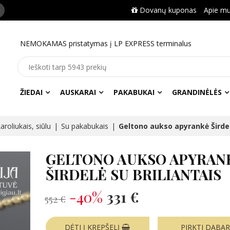
Dovanų kuponas
Apie m
NEMOKAMAS pristatymas į LP EXPRESS terminalus
ŽIEDAI
AUSKARAI
PAKABUKAI
GRANDINĖLĖS
roliukais, siūlu
Su pakabukais
Geltono aukso apyrankė Širdel
GELTONO AUKSO APYRAN
ŠIRDELĖ SU BRILIANTAIS
-40%
331 €
552 €
DĖTI Į KREPŠELĮ
PIRKTI DABA