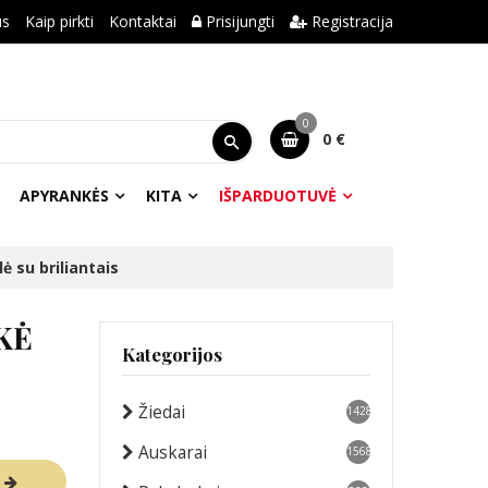
us
Kaip pirkti
Kontaktai
Prisijungti
Registracija
0
0 €
APYRANKĖS
KITA
IŠPARDUOTUVĖ
ė su briliantais
KĖ
Kategorijos
Žiedai
1428
Auskarai
1568
R