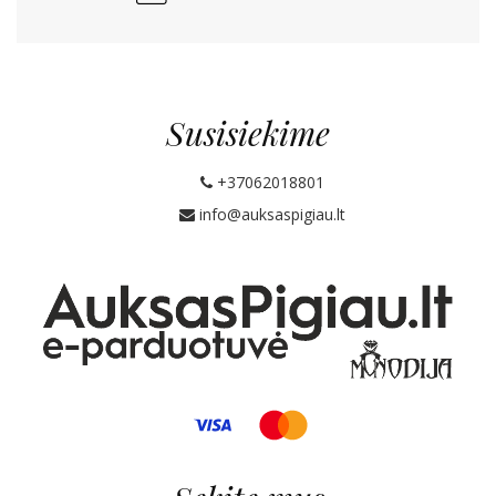
Susisiekime
+37062018801
info@auksaspigiau.lt