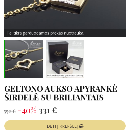
Tai tikra parduodamos prekės nuotrauka.
GELTONO AUKSO APYRANKĖ
ŠIRDELĖ SU BRILIANTAIS
-40%
331 €
552 €
DĖTI Į KREPŠELĮ