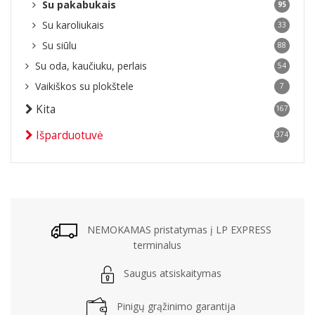
Su pakabukais
95
Su karoliukais
33
Su siūlu
88
Su oda, kaučiuku, perlais
54
Vaikiškos su plokštele
7
Kita
167
Išparduotuvė
374
NEMOKAMAS pristatymas į LP EXPRESS
terminalus
Saugus atsiskaitymas
Pinigų grąžinimo garantija