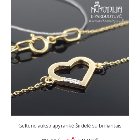
Geltono aukso apyrankė Širdelė su briliantais
-40%
331,00 €
552,00 €