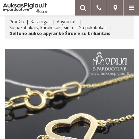
Pradžia
Katalogas
Apyrankės
Su pakabukais, karoliukais, siūlu
Su pakabukais
Geltono aukso apyrankė Širdelė su briliantais