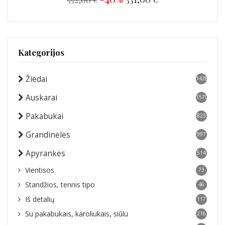
Kategorijos
Žiedai
1428
Auskarai
1570
Pakabukai
823
Grandinėlės
997
Apyrankės
514
Vientisos
73
Standžios, tennis tipo
46
Iš detalių
117
Su pakabukais, karoliukais, siūlu
216