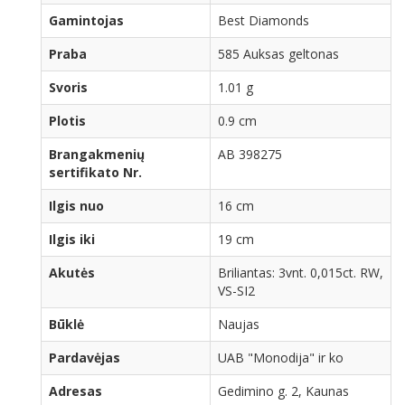
Gamintojas
Best Diamonds
Praba
585 Auksas geltonas
Svoris
1.01 g
Plotis
0.9 cm
Brangakmenių
AB 398275
sertifikato Nr.
Ilgis nuo
16 cm
Ilgis iki
19 cm
Akutės
Briliantas: 3vnt. 0,015ct. RW,
VS-SI2
Būklė
Naujas
Pardavėjas
UAB "Monodija" ir ko
Adresas
Gedimino g. 2, Kaunas