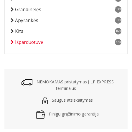
Grandinėlės
1000
Apyrankės
518
Kita
168
Išparduotuvė
374
NEMOKAMAS pristatymas į LP EXPRESS
terminalus
Saugus atsiskaitymas
Pinigų grąžinimo garantija