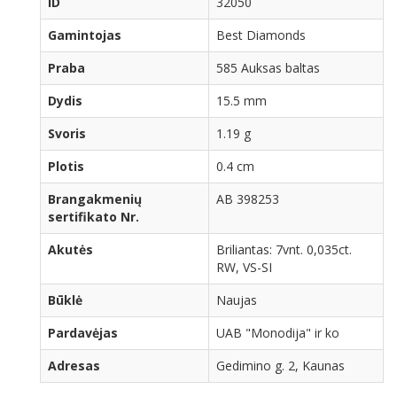
ID
32050
Gamintojas
Best Diamonds
Praba
585 Auksas baltas
Dydis
15.5 mm
Svoris
1.19 g
Plotis
0.4 cm
Brangakmenių
AB 398253
sertifikato Nr.
Akutės
Briliantas: 7vnt. 0,035ct.
RW, VS-SI
Būklė
Naujas
Pardavėjas
UAB "Monodija" ir ko
Adresas
Gedimino g. 2, Kaunas