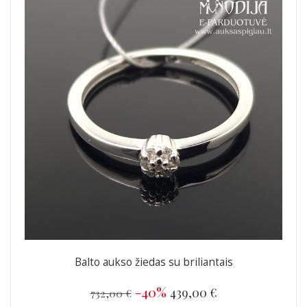
Balto aukso žiedas su briliantais
-40%
439,00 €
732,00 €