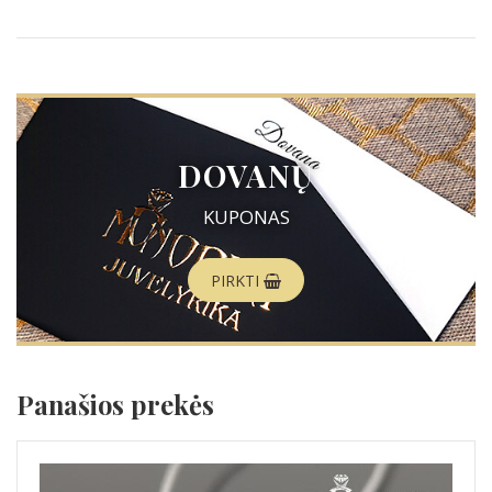
DOVANŲ
KUPONAS
PIRKTI
Panašios prekės