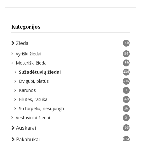
Kategorijos
Žiedai
1410
Vyriški žiedai
54
Moteriški žiedai
1350
Sužadėtuvių žiedai
336
Dvigubi, platūs
436
Karūnos
3
Eilutės, ratukai
269
Su tarpeliu, nesujungti
36
Vestuviniai žiedai
5
Auskarai
1569
Pakabukai
824