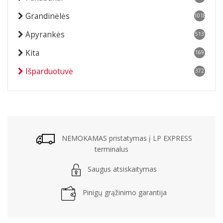
Grandinėlės
1018
Apyrankės
513
Kita
169
Išparduotuvė
372
NEMOKAMAS pristatymas į LP EXPRESS
terminalus
Saugus atsiskaitymas
Pinigų grąžinimo garantija