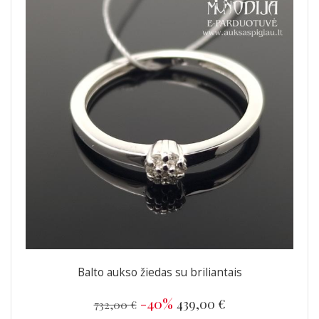
Balto aukso žiedas su briliantais
-40%
439,00 €
732,00 €