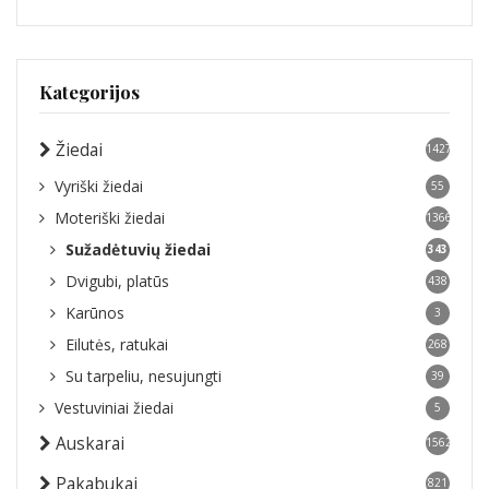
Kategorijos
Žiedai
1427
Vyriški žiedai
55
Moteriški žiedai
1366
Sužadėtuvių žiedai
343
Dvigubi, platūs
438
Karūnos
3
Eilutės, ratukai
268
Su tarpeliu, nesujungti
39
Vestuviniai žiedai
5
Auskarai
1562
Pakabukai
821