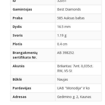
ID
32051
Gamintojas
Best Diamonds
Praba
585 Auksas baltas
Dydis
16.5 mm
Svoris
1.19 g
Plotis
0.4 cm
Brangakmenių
AB 398252
sertifikato Nr.
Akutės
Briliantas: 7vnt. 0,035ct.
RW, VS-SI
Būklė
Naujas
Pardavėjas
UAB "Monodija" ir ko
Adresas
Gedimino g. 2, Kaunas